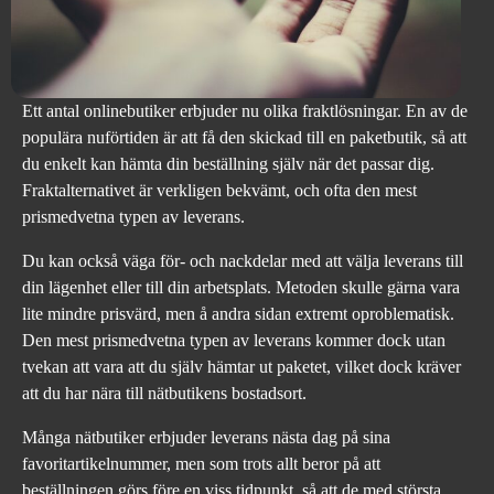
Ett antal onlinebutiker erbjuder nu olika fraktlösningar. En av de
populära nuförtiden är att få den skickad till en paketbutik, så att
du enkelt kan hämta din beställning själv när det passar dig.
Fraktalternativet är verkligen bekvämt, och ofta den mest
prismedvetna typen av leverans.
Du kan också väga för- och nackdelar med att välja leverans till
din lägenhet eller till din arbetsplats. Metoden skulle gärna vara
lite mindre prisvärd, men å andra sidan extremt oproblematisk.
Den mest prismedvetna typen av leverans kommer dock utan
tvekan att vara att du själv hämtar ut paketet, vilket dock kräver
att du har nära till nätbutikens bostadsort.
Många nätbutiker erbjuder leverans nästa dag på sina
favoritartikelnummer, men som trots allt beror på att
beställningen görs före en viss tidpunkt, så att de med största