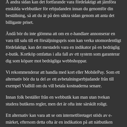
Å andra sidan kan det fortfarande vara fördelaktigt att jämföra
enskilda webbutiker för erbjudanden innan du genomför din
beställning, så att du är på den säkra sidan genom att anta det
billigaste priset.
Ändå bör du inte glömma att om en e-handlare annonserar en
vara till salu till ett försäljningspris som kan verka utomordentligt
fördelaktigt, kan det mestadels vara en indikator på en bedräglig
e-butik. Kortköp omfattas i alla fall av ett system som garanterar
dig som köpare mot bedrägliga webbshoppar.
Vi rekommenderar att handla med kort eller MobilePay. Som ett
alternativ bör du ta del av ett avbetalningserbjudande från till
exempel ViaBill om du vill betala kostnaderna senare.
Innan folk beställer från en webbutik kan man utan tvekan
studera butikens regler, men det är ofta inte särskilt roligt.
Ett alternativ kan vara att se om internetföretaget stöds av e-
märket, eftersom detta ofta är en indikation på att nätbutiken